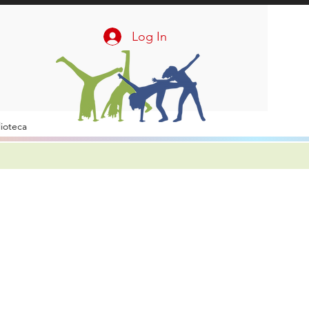
Log In
lioteca