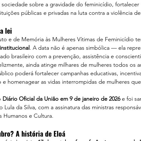
 sociedade sobre a gravidade do feminicídio, fortalecer
tituições públicas e privadas na luta contra a violência d
a lei
to e de Memória às Mulheres Vítimas de Feminicídio ter
institucional
. A data não é apenas simbólica — ela repre
o brasileiro com a prevenção, assistência e conscient
elizmente, ainda atinge milhares de mulheres todos os a
úblico poderá fortalecer campanhas educativas, incentivar
o e homenagear as vidas interrompidas de mulheres que 
o 
Diário Oficial da União em 9 de janeiro de 2026
 e foi s
o Lula da Silva, com a assinatura das ministras responsáv
os Humanos e Cultura.
bro? A história de Eloá