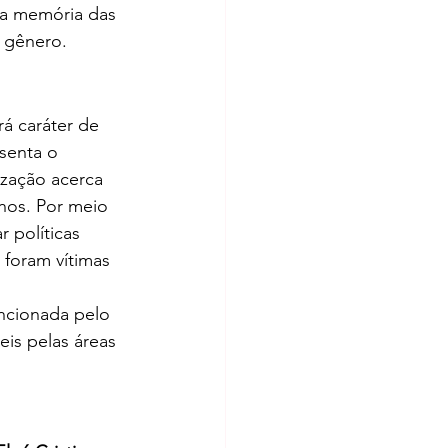
 a memória das 
e gênero.
á caráter de 
senta o 
ização acerca 
nos. Por meio 
 políticas 
foram vítimas 
ancionada pelo 
eis pelas áreas 