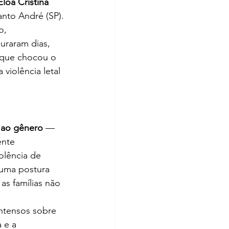
loá Cristina 
anto André (SP).
o, 
uraram dias, 
que chocou o 
violência letal 
s ao gênero
 — 
ente 
olência de 
 uma postura 
as famílias não 
ntensos sobre 
 e a 