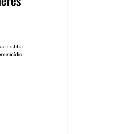
heres
ue institui 
minicídio
. 