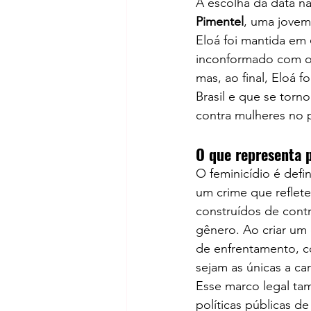
A escolha da data não
Pimentel
, uma jovem
Eloá foi mantida em 
inconformado com o 
mas, ao final, Eloá fo
Brasil e que se torno
contra mulheres no p
O que representa 
O feminicídio é defi
um crime que reflete
construídos de cont
gênero. Ao criar um 
de enfrentamento, co
sejam as únicas a ca
Esse marco legal ta
políticas públicas d