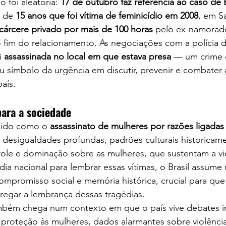
 foi aleatória: 
17 de outubro faz referência ao caso de E
 de 
15 anos que foi vítima de feminicídio em 2008
, em S
cárcere privado por mais de 100 horas
 pelo ex-namorad
fim do relacionamento. As negociações com a polícia d
i 
assassinada no local em que estava presa
 — um crime 
u símbolo da urgência em discutir, prevenir e combater a 
aís.
para a sociedade
nido como o 
assassinato de mulheres por razões ligada
 desigualdades profundas, padrões culturais historicam
role e dominação sobre as mulheres, que sustentam a vi
dia nacional para lembrar essas vítimas, o Brasil assume
mpromisso social e memória histórica, crucial para que 
rregar a lembrança dessas tragédias.
mbém chega num contexto em que o país vive debates i
e proteção às mulheres, dados alarmantes sobre violência