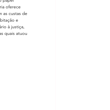
o 
papel 
ia oferece 
m as custas de 
bitação e 
io à justiça, 
s quais atuou 