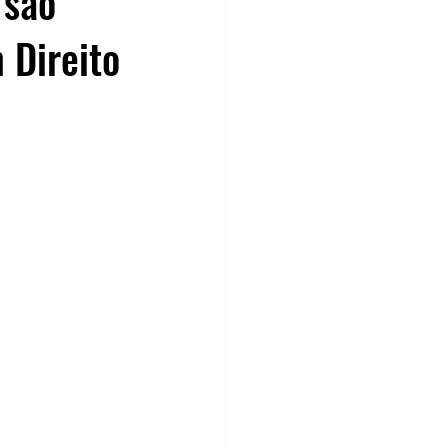
 são
 Direito