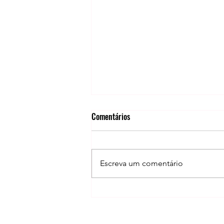
Comentários
Escreva um comentário
Agosto Lilás: Conheça os caminhos
de acolhimento e proteção à
mulher em Sorocaba