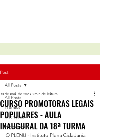
Post
All Posts
30 de mai. de 2023
3 min de leitura
All Posts
CURSO PROMOTORAS LEGAIS
Prêmios
POPULARES - AULA
Inscrições
INAUGURAL DA 18ª TURMA
Formatura
O PLENU - Instituto Plena Cidadania 