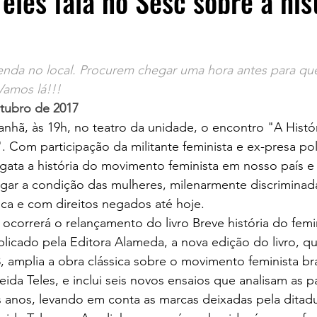
eles fala no Sesc sobre a his
 venda no local. Procurem chegar uma hora antes para q
Vamos lá!!!
utubro de 2017
hã, às 19h, no teatro da unidade, o encontro "A Histór
. Com participação da militante feminista e ex-presa pol
esgata a história do movimento feminista em nosso país e
gar a condição das mulheres, milenarmente discriminada
tica e com direitos negados até hoje.
correrá o relançamento do livro Breve história do femi
blicado pela Editora Alameda, a nova edição do livro, qu
, amplia a obra clássica sobre o movimento feminista bra
ida Teles, e inclui seis novos ensaios que analisam as pa
s anos, levando em conta as marcas deixadas pela ditadur