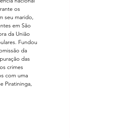
ência nacional 
rante os 
om seu marido, 
antes em São 
ora da União 
ulares. Fundou 
Comissão da 
apuração das 
os crimes 
sos com uma 
 Piratininga, 