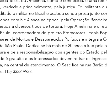
eida Teles, ou Amelinha, como é conhecida, é uma refer
 verdade e principalmente, pela justiça. Foi militante du
ditadura militar no Brasil e acabou sendo presa junto c
quenos com 5 e 4 anos na época, pela Operação Bandeir
etida a diversos tipos de tortura. Hoje Amelinha é diret
Paulo, coordenadora do projeto Promotoras Legais Pop
iares de Mortos e Desaparecidos Políticos e integra a 
e São Paulo. Dedica-se há mais de 30 anos à luta pela 
ura e pela responsabilização dos agentes do Estado pel
de é gratuita e os interessados devem retirar os ingres
, na central de atendimento. O Sesc fica na rua Barão de
s: (15) 3332-9933.