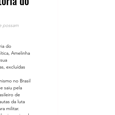
tória do
ue possam 
ia do 
ítica, Amelinha 
 sua 
s, excluídas 
nismo no Brasil 
e saiu pela 
sileiro de 
utas da luta 
a militar.