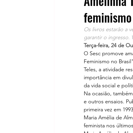
Amelinha T
feminismo
Os livros estarão a
garantir o ingresso. 
Terça-feira, 24 de O
O Sesc promove aman
Feminismo no Brasil"
Teles, a atividade r
importância em divul
da vida social e polí
Na ocasião, também o
e outros ensaios. Pu
primeira vez em 1993
Maria Amélia de Alme
feminista nos último