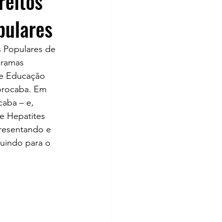
reitos
pulares
s Populares de 
gramas 
de Educação 
Sorocaba. Em 
aba – e, 
e Hepatites 
resentando e 
uindo para o 