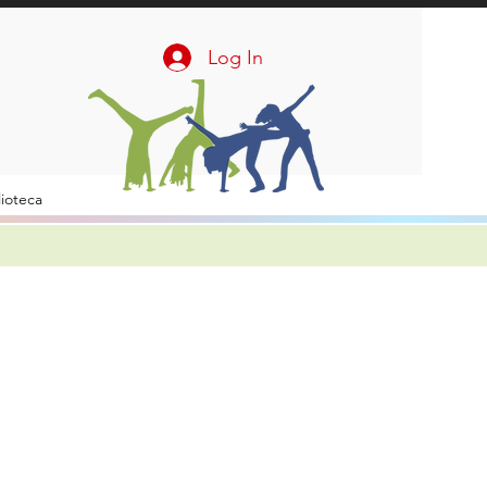
Log In
lioteca