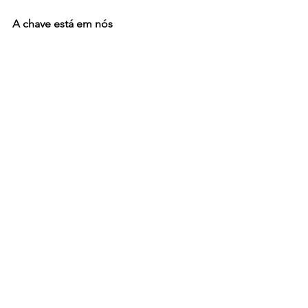
A chave está em nós
PLPs em formação 2025 - Turma Marina Silva
Com esse encontro, a formação das 
PLPs reafirma seu papel como espaço 
de fortalecimento coletivo, 
autoconhecimento e construção de 
caminhos por justiça e dignidade.